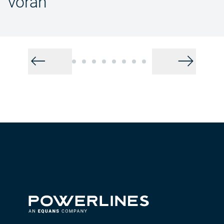
voran
Zurück
Wei