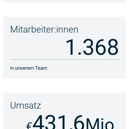
Mitarbeiter:innen
1.368
in unserem Team
Umsatz
431,6
Mio.
€