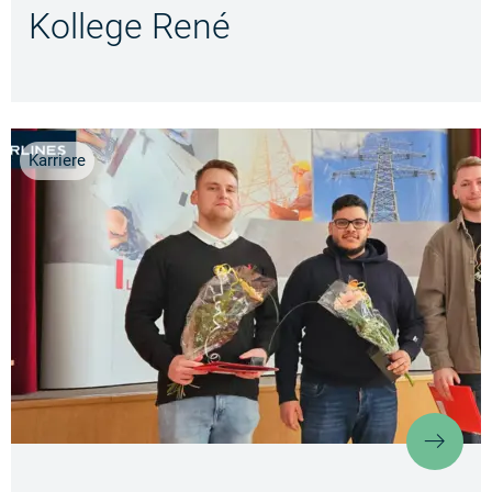
Kollege René
Karriere
Erfo